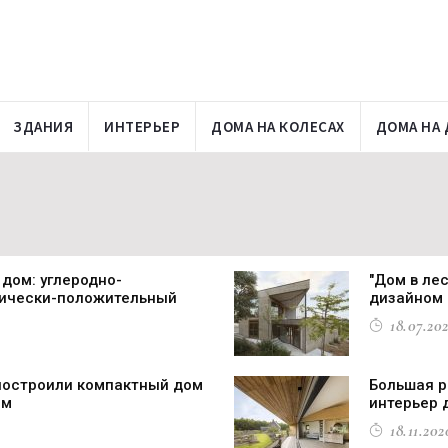
ЗДАНИЯ
ИНТЕРЬЕР
ДОМА НА КОЛЕСАХ
ДОМА НА 
дом: углеродно-
"Дом в ле
тически-положительный
дизайном
18.07.202
построили компактный дом
Большая р
ом
интерьер 
18.11.202