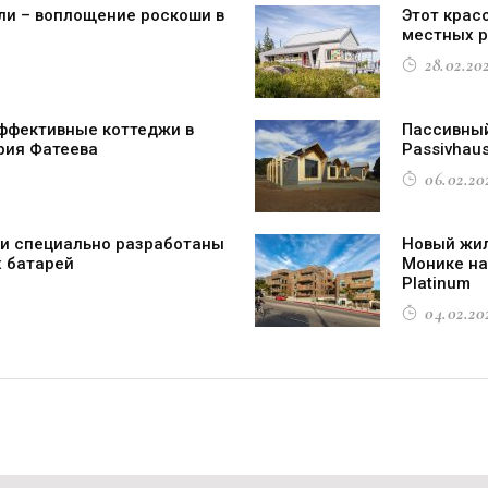
ли – воплощение роскоши в
Этот крас
местных 
28.02.202
ффективные коттеджи в
Пассивный
рия Фатеева
Passivhau
06.02.202
и специально разработаны
Новый жил
х батарей
Монике на
Platinum
04.02.202