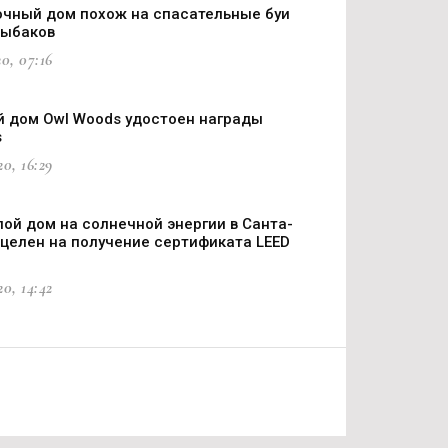
очный дом похож на спасательные буи
рыбаков
0, 07:16
 дом Owl Woods удостоен награды
s
0, 16:29
ой дом на солнечной энергии в Санта-
целен на получение сертификата LEED
0, 14:42