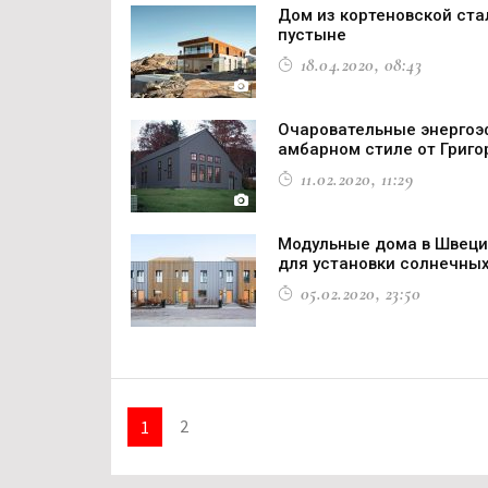
Дом из кортеновской ста
пустыне
18.04.2020, 08:43
Очаровательные энергоэ
амбарном стиле от Григо
11.02.2020, 11:29
Модульные дома в Швеци
для установки солнечны
05.02.2020, 23:50
2
1