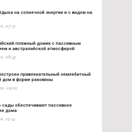
тдыха на солнечной энергии и с видом на
0, 07:52
ийский пляжный домик с пассивным
ем и австралийской атмосферой
0, 08:43
построен привлекательный землебитный
 дом в форме раковины
20, 09:03
 сады обеспечивают пассивное
ие дома
0, 23:34