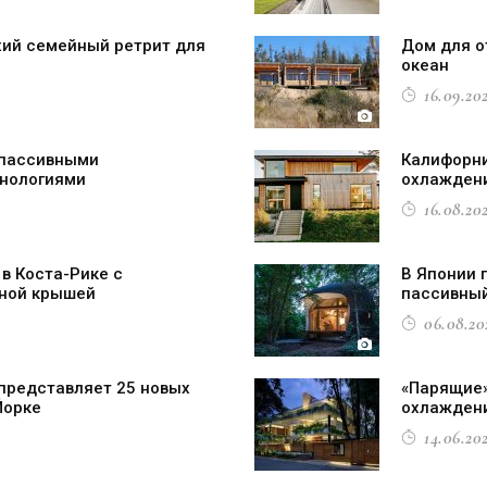
ихий семейный ретрит для
Дом для о
океан
16.09.202
 пассивными
Калифорн
нологиями
охлаждени
16.08.202
в Коста-Рике с
В Японии 
ной крышей
пассивный
06.08.20
представляет 25 новых
«Парящие»
Йорке
охлажден
14.06.202