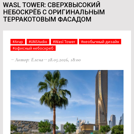
WASL TOWER: СВЕРХВЫСОКИЙ
НЕБОСКРЁБ С ОРИГИНАЛЬНЫМ
ТЕРРАКОТОВЫМ ФАСАДОМ
#Arup
#UNStudio
#Wasl Tower
#необычный дизайн
#офисный небоскреб
Автор: Елена
28.05.2026, 18:00