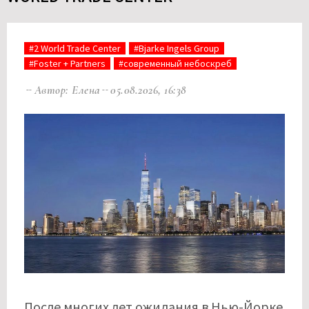
#2 World Trade Center
#Bjarke Ingels Group
#Foster + Partners
#современный небоскреб
Автор: Елена
05.08.2026, 16:38
После многих лет ожидания в Нью-Йорке