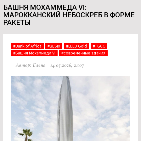
БАШНЯ МОХАММЕДА VI:
МАРОККАНСКИЙ НЕБОСКРЕБ В ФОРМЕ
РАКЕТЫ
#Bank of Africa
#BESIX
#LEED Gold
#TGCC
#Башня Мохаммеда VI
#современные здания
Автор: Елена
14.05.2026, 21:07