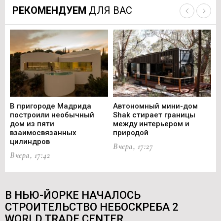
РЕКОМЕНДУЕМ
ДЛЯ ВАС
В пригороде Мадрида
Автономный мини-дом
В 
построили необычный
Shak стирает границы
ст
дом из пяти
между интерьером и
не
взаимосвязанных
природой
Ce
цилиндров
Вчера, 17:27
Вч
Вчера, 17:42
В НЬЮ-ЙОРКЕ НАЧАЛОСЬ
СТРОИТЕЛЬСТВО НЕБОСКРЕБА 2
WORLD TRADE CENTER