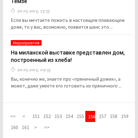
Темзе
20.05.2015, 23:53
Если вы мечтаете пожить в настоящем плавающем
доме, то у вас, возможно, появится шанс это ...
Мероприятия
На миланской выставке представлен дом,
построенный из хлеба!
20.05.2015, 09:33
Вы, конечно же, знаете про «пряничный домик», а
может, даже умеете его готовить из пряничного ...
<<
<
151
152
153
154
155
157
158
159
156
160
161
>
>>