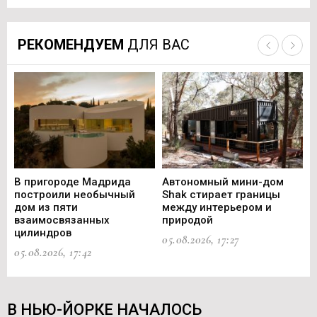
РЕКОМЕНДУЕМ
ДЛЯ ВАС
В пригороде Мадрида
Автономный мини-дом
В 
построили необычный
Shak стирает границы
ст
дом из пяти
между интерьером и
не
взаимосвязанных
природой
Ce
цилиндров
05.08.2026, 17:27
05.
05.08.2026, 17:42
В НЬЮ-ЙОРКЕ НАЧАЛОСЬ