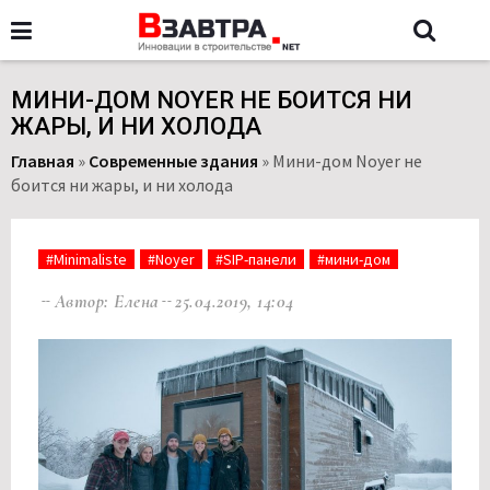
МИНИ-ДОМ NOYER НЕ БОИТСЯ НИ
ЖАРЫ, И НИ ХОЛОДА
Главная
»
Современные здания
»
Мини-дом Noyer не
боится ни жары, и ни холода
#Minimaliste
#Noyer
#SIP-панели
#мини-дом
Автор: Елена
25.04.2019, 14:04