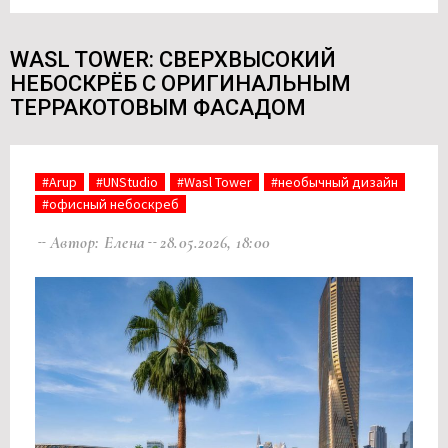
WASL TOWER: СВЕРХВЫСОКИЙ
НЕБОСКРЁБ С ОРИГИНАЛЬНЫМ
ТЕРРАКОТОВЫМ ФАСАДОМ
#Arup
#UNStudio
#Wasl Tower
#необычный дизайн
#офисный небоскреб
Автор: Елена
28.05.2026, 18:00