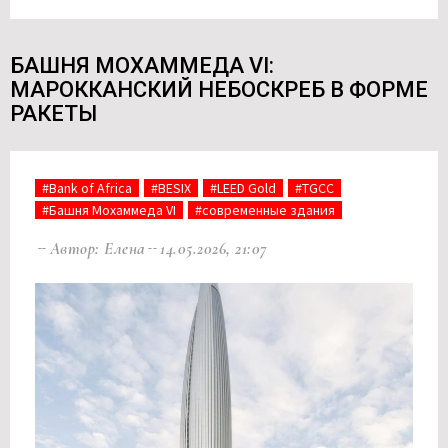
БАШНЯ МОХАММЕДА VI:
МАРОККАНСКИЙ НЕБОСКРЕБ В ФОРМЕ
РАКЕТЫ
#Bank of Africa
#BESIX
#LEED Gold
#TGCC
#Башня Мохаммеда VI
#современные здания
Автор: Елена
14.05.2026, 21:07