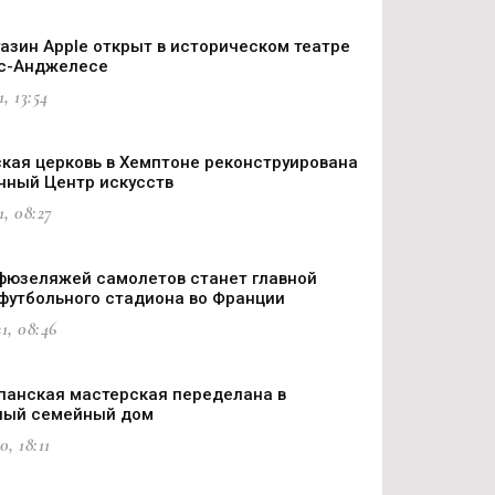
азин Apple открыт в историческом театре
ос-Анджелесе
, 13:54
кая церковь в Хемптоне реконструирована
нный Центр искусств
1, 08:27
фюзеляжей самолетов станет главной
футбольного стадиона во Франции
1, 08:46
панская мастерская переделана в
ный семейный дом
0, 18:11