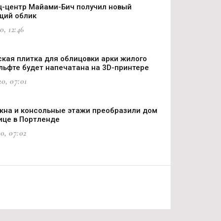
-центр Майами-Бич получил новый
щий облик
0, 12:46
кая плитка для облицовки арки жилого
льфте будет напечатана на 3D-принтере
0, 07:01
кна и консольные этажи преобразили дом
лице в Портленде
0, 07:02