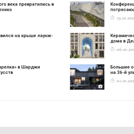
го века превратились в
Конференц
ехико
потрясаю
19.10.202
овился на крыше лаунж-
Керамичес
дома в Де
06.10.202
арелка» в Шарджи
Большие о
кусств
на 36-й у
01.10.202