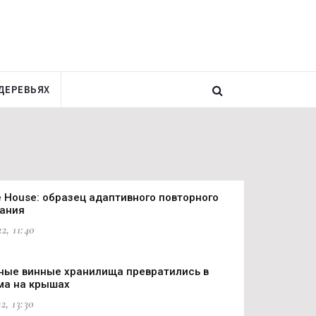
ДЕРЕВЬЯХ
e House: образец адаптивного повторного
ания
2, 11:40
ые винные хранилища превратились в
ма на крышах
2, 13:30