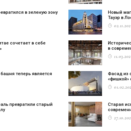
ревратился в зеленую зону
Новый маг
Тауэр в Л
02.11.2021
итае сочетает в себе
Историчес
ь
в совреме
11.03.202
 башня теперь является
Фасад из 
«фишкой» 
01.02.202
еаль превратили старый
Старая ис
лу
современ
27.10.202