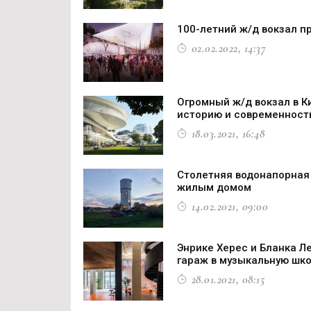
100-летний ж/д вокзал п
02.02.2022, 14:37
Огромный ж/д вокзал в К
историю и современност
18.03.2021, 16:48
Столетняя водонапорная
жилым домом
14.02.2021, 09:00
Энрике Херес и Бланка Л
гараж в музыкальную шко
28.01.2021, 08:15