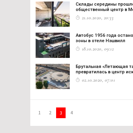
Склады середины прошло
общественный центр в М
21.10.2020, 20:33
Автобус 1956 года остан
зоны в отеле Нэшвилл
18.10.2020, 09:12
Брутальная «Летающая т
превратилась в центр ис
02.10.2020, 07:01
1
2
4
3