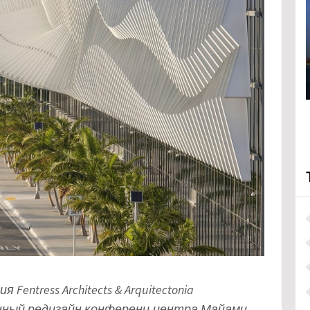
entress Architects & Arquitectonia
нный редизайн конференц-центра Майами-