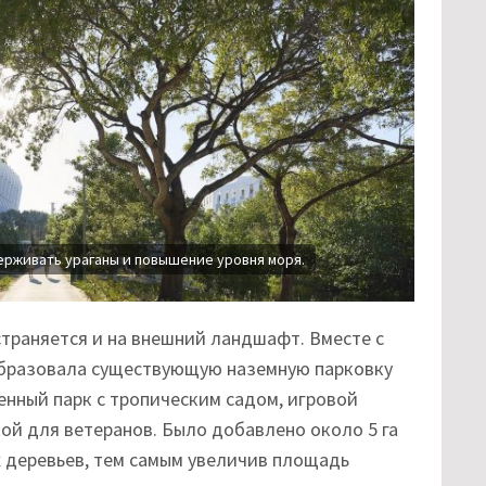
ерживать ураганы и повышение уровня моря.
траняется и на внешний ландшафт. Вместе с
еобразовала существующую наземную парковку
енный парк с тропическим садом, игровой
ой для ветеранов. Было добавлено около 5 га
х деревьев, тем самым увеличив площадь