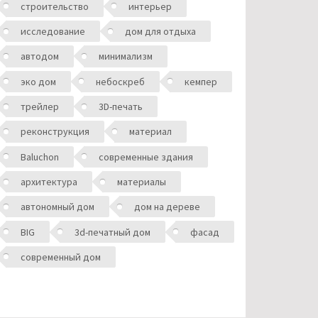
строительство
интерьер
исследование
дом для отдыха
автодом
минимализм
эко дом
небоскреб
кемпер
трейлер
3D-печать
реконструкция
материал
Baluchon
современные здания
архитектура
материалы
автономный дом
дом на дереве
BIG
3d-печатный дом
фасад
современный дом