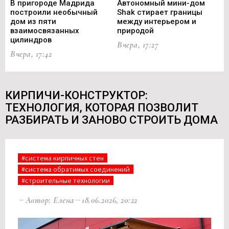
В пригороде Мадрида
Автономный мини-дом
В 
построили необычный
Shak стирает границы
ст
дом из пяти
между интерьером и
не
взаимосвязанных
природой
Ce
цилиндров
Вчера, 17:27
Вч
Вчера, 17:42
КИРПИЧИ-КОНСТРУКТОР:
ТЕХНОЛОГИЯ, КОТОРАЯ ПОЗВОЛИТ
РАЗБИРАТЬ И ЗАНОВО СТРОИТЬ ДОМА
#система кирпичных стен
#система обратимых соединений
#строительные технологии
Автор: Елена
18.06.2026, 20:22