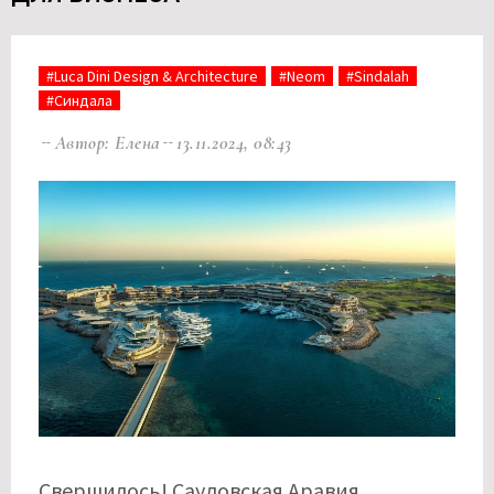
#Luca Dini Design & Architecture
#Neom
#Sindalah
#Синдала
Автор: Елена
13.11.2024, 08:43
Свершилось! Саудовская Аравия