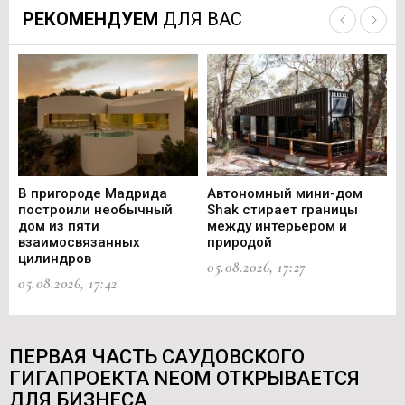
РЕКОМЕНДУЕМ
ДЛЯ ВАС
В пригороде Мадрида
Автономный мини-дом
В 
построили необычный
Shak стирает границы
ст
дом из пяти
между интерьером и
не
взаимосвязанных
природой
Ce
цилиндров
05.08.2026, 17:27
05.
05.08.2026, 17:42
ПЕРВАЯ ЧАСТЬ САУДОВСКОГО
ГИГАПРОЕКТА NEOM ОТКРЫВАЕТСЯ
ДЛЯ БИЗНЕСА