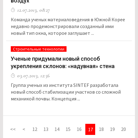
воздух
12.07.2013, 08:27
Команда ученых материаловедения в Южной Корее
недавно продемонстрировали созданный ими
новый тип окна, которое заглушает ...
Строительные технологии
Ученые придумали новый способ
укрепления склонов: «надувная» стена
03.07.2013, 12:56
Группа ученых из института SINTEF разработала
новый способ стабилизации участков со сложной
механикой почвы. Концепция ...
<<
<
12
13
14
15
16
18
19
20
17