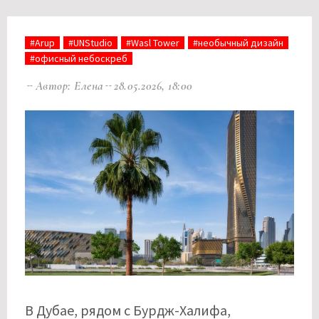
#Arup
#UNStudio
#Wasl Tower
#необычный дизайн
#офисный небоскреб
Автор: Елена
28.05.2026, 18:00
В Дубае, рядом с Бурдж-Халифа,