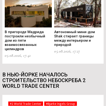
В пригороде Мадрида
Автономный мини-дом
В 
построили необычный
Shak стирает границы
ст
дом из пяти
между интерьером и
не
взаимосвязанных
природой
Ce
цилиндров
05.08.2026, 17:27
05.
05.08.2026, 17:42
В НЬЮ-ЙОРКЕ НАЧАЛОСЬ
СТРОИТЕЛЬСТВО НЕБОСКРЕБА 2
WORLD TRADE CENTER
#2 World Trade Center
#Bjarke Ingels Group