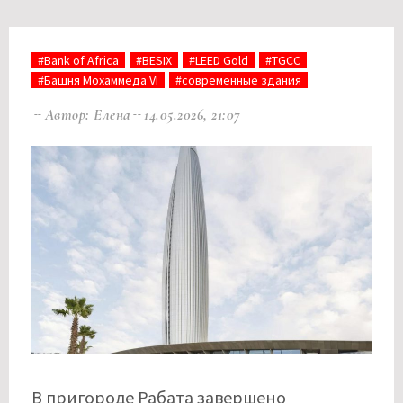
#Bank of Africa
#BESIX
#LEED Gold
#TGCC
#Башня Мохаммеда VI
#современные здания
Автор: Елена
14.05.2026, 21:07
В пригороде Рабата завершено