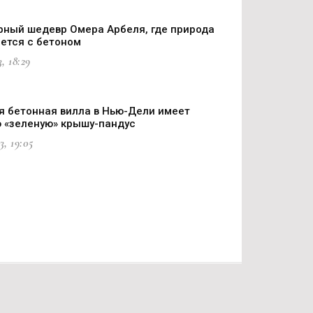
рный шедевр Омера Арбеля, где природа
ется с бетоном
, 18:29
я бетонная вилла в Нью-Дели имеет
 «зеленую» крышу-пандус
3, 19:05