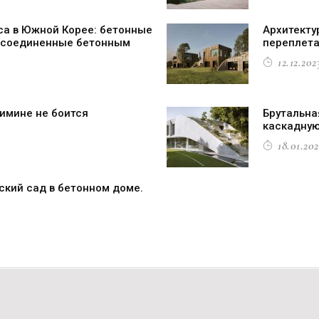
са в Южной Корее: бетонные
Архитекту
 соединенные бетонным
переплета
12.12.2023
имине не боится
Брутальна
каскадную
18.01.202
ский сад в бетонном доме.