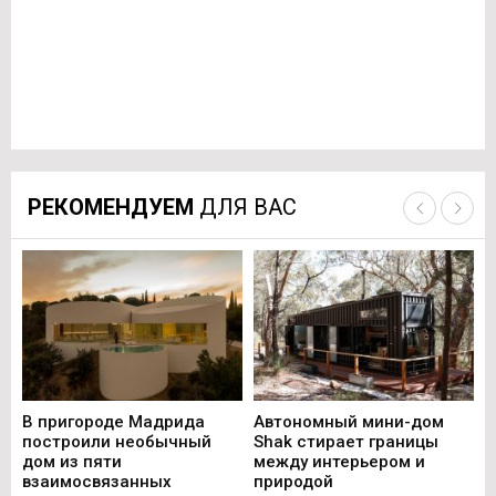
РЕКОМЕНДУЕМ
ДЛЯ ВАС
В пригороде Мадрида
Автономный мини-дом
В 
построили необычный
Shak стирает границы
ст
дом из пяти
между интерьером и
не
взаимосвязанных
природой
Ce