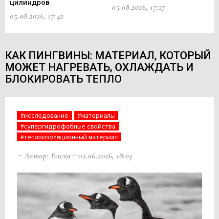
цилиндров
05.08.2026, 17:27
05.
05.08.2026, 17:42
КАК ПИНГВИНЫ: МАТЕРИАЛ, КОТОРЫЙ
МОЖЕТ НАГРЕВАТЬ, ОХЛАЖДАТЬ И
БЛОКИРОВАТЬ ТЕПЛО
#исследование
#материалы
#супергидрофобные свойства
#теплоизоляционный материал
Автор: Елена
02.06.2026, 18:03