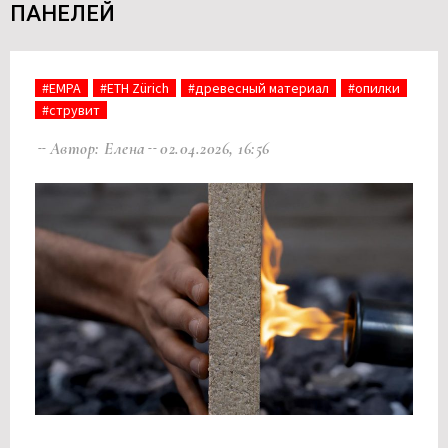
ПАНЕЛЕЙ
#EMPA
#ETH Zürich
#древесный материал
#опилки
#струвит
Автор: Елена
02.04.2026, 16:56