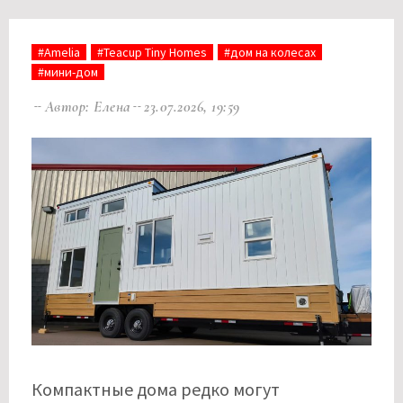
#Amelia
#Teacup Tiny Homes
#дом на колесах
#мини-дом
Автор: Елена
23.07.2026, 19:59
Компактные дома редко могут