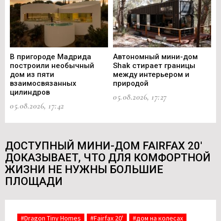
В пригороде Мадрида
Автономный мини-дом
В 
построили необычный
Shak стирает границы
ст
дом из пяти
между интерьером и
не
взаимосвязанных
природой
Ce
цилиндров
05.08.2026, 17:27
05.
05.08.2026, 17:42
ДОСТУПНЫЙ МИНИ-ДОМ FAIRFAX 20'
ДОКАЗЫВАЕТ, ЧТО ДЛЯ КОМФОРТНОЙ
ЖИЗНИ НЕ НУЖНЫ БОЛЬШИЕ
ПЛОЩАДИ
#Dragon Tiny Homes
#Fairfax 20'
#дом на колесах