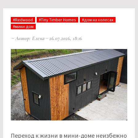
#Redwood
#Tiny Timber Homes
#дом на колесах
#мини-дом
Автор: Елена
26.07.2026, 18:16
Переход к жизни в мини-доме неизбежно