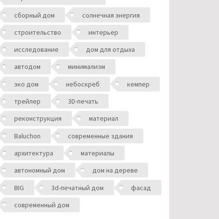
сборный дом
солнечная энергия
строительство
интерьер
исследование
дом для отдыха
автодом
минимализм
эко дом
небоскреб
кемпер
трейлер
3D-печать
реконструкция
материал
Baluchon
современные здания
архитектура
материалы
автономный дом
дом на дереве
BIG
3d-печатный дом
фасад
современный дом