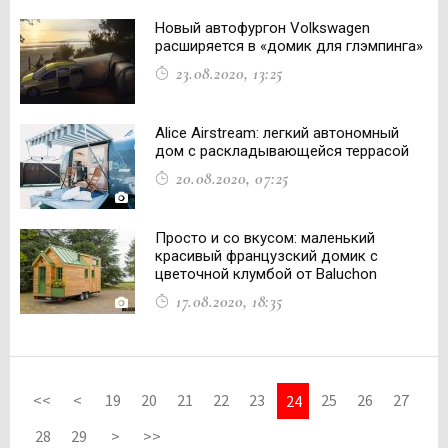
Новый автофургон Volkswagen
расширяется в «домик для глэмпинга»
23.08.2020, 13:25
Alice Airstream: легкий автономный
дом с раскладывающейся террасой
20.08.2020, 07:25
Просто и со вкусом: маленький
красивый французский домик с
цветочной клумбой от Baluchon
17.08.2020, 18:35
<<
<
19
20
21
22
23
25
26
27
24
28
29
>
>>