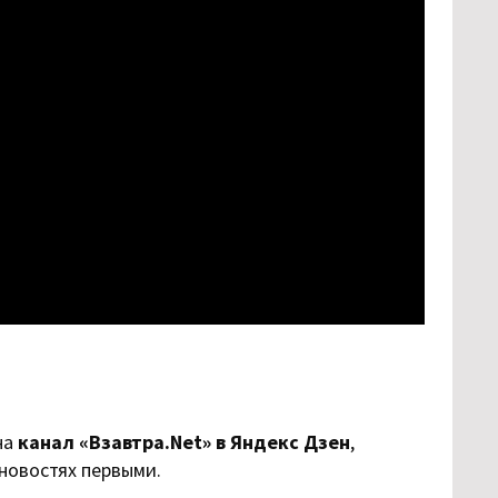
на
канал «Взавтра.Net» в Яндекс Дзен
,
 новостях первыми.