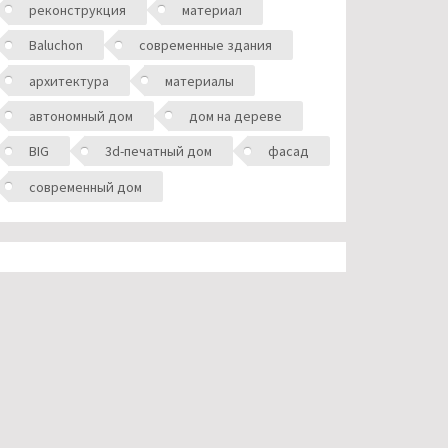
реконструкция
материал
Baluchon
современные здания
архитектура
материалы
автономный дом
дом на дереве
BIG
3d-печатный дом
фасад
современный дом