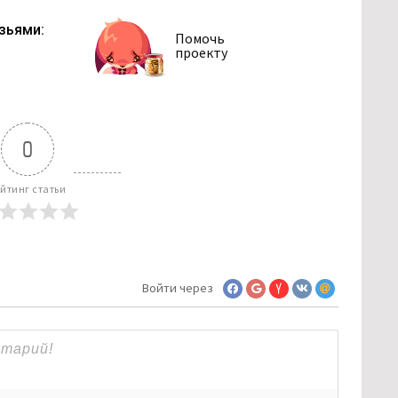
зьями:
Помочь
проекту
0
йтинг статьи
Войти через