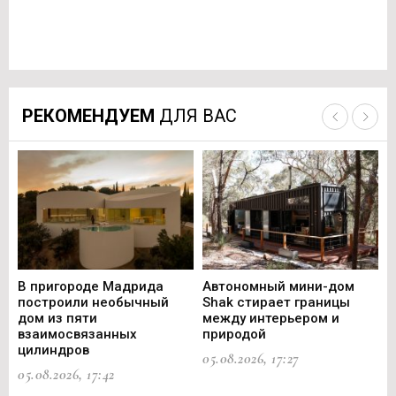
РЕКОМЕНДУЕМ
ДЛЯ ВАС
В пригороде Мадрида
Автономный мини-дом
В 
построили необычный
Shak стирает границы
ст
дом из пяти
между интерьером и
не
взаимосвязанных
природой
Ce
цилиндров
05.08.2026, 17:27
05.
05.08.2026, 17:42