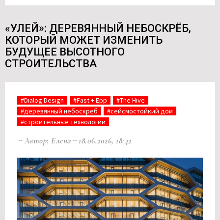
«УЛЕЙ»: ДЕРЕВЯННЫЙ НЕБОСКРЁБ,
КОТОРЫЙ МОЖЕТ ИЗМЕНИТЬ
БУДУЩЕЕ ВЫСОТНОГО
СТРОИТЕЛЬСТВА
#Dialog Design
#Fast + Epp
#The Hive
#деревянный небоскреб
#сейсмостойкий дом
#строительные технологии
Автор: Елена
18.06.2026, 18:42