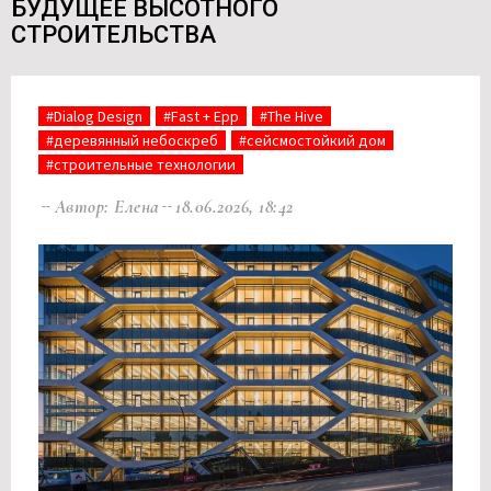
БУДУЩЕЕ ВЫСОТНОГО
СТРОИТЕЛЬСТВА
#Dialog Design
#Fast + Epp
#The Hive
#деревянный небоскреб
#сейсмостойкий дом
#строительные технологии
Автор: Елена
18.06.2026, 18:42