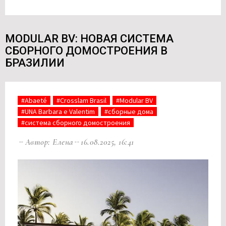
MODULAR BV: НОВАЯ СИСТЕМА
СБОРНОГО ДОМОСТРОЕНИЯ В
БРАЗИЛИИ
#Abaeté
#Crosslam Brasil
#Modular BV
#UNA Barbara e Valentim
#сборные дома
#система сборного домостроения
Автор: Елена
16.08.2025, 16:41