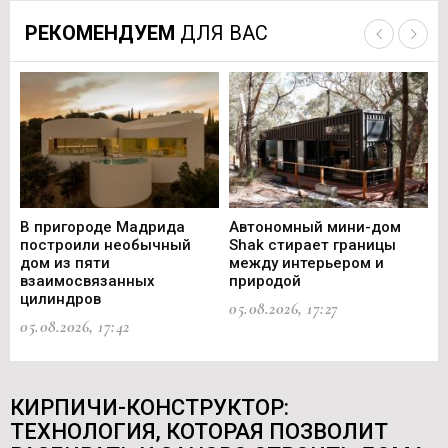
РЕКОМЕНДУЕМ
ДЛЯ ВАС
В пригороде Мадрида
Автономный мини-дом
В 
построили необычный
Shak стирает границы
ст
дом из пяти
между интерьером и
не
взаимосвязанных
природой
Ce
цилиндров
05.08.2026, 17:27
05.
05.08.2026, 17:42
КИРПИЧИ-КОНСТРУКТОР:
ТЕХНОЛОГИЯ, КОТОРАЯ ПОЗВОЛИТ