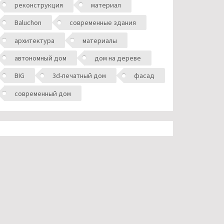
реконструкция
материал
Baluchon
современные здания
архитектура
материалы
автономный дом
дом на дереве
BIG
3d-печатный дом
фасад
современный дом