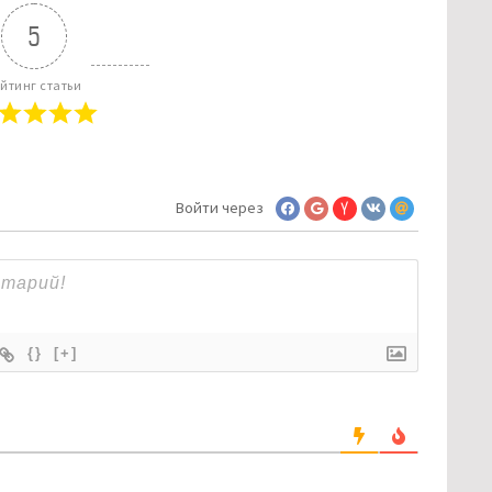
5
йтинг статьи
Войти через
{}
[+]