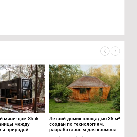
й мини-дом Shak
Летний домик площадью 35 м²
В Нью-
раницы между
создан по технологиям,
строит
 и природой
разработанным для космоса
World T