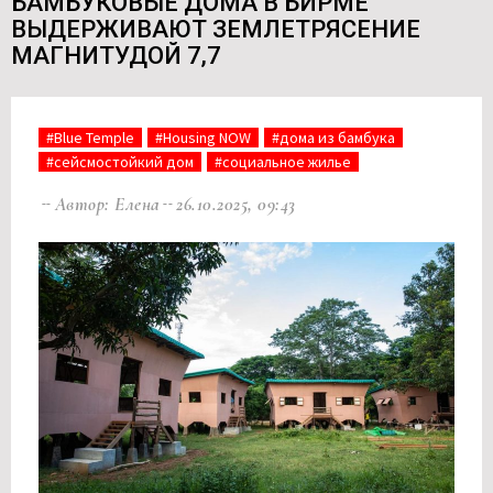
БАМБУКОВЫЕ ДОМА В БИРМЕ
ВЫДЕРЖИВАЮТ ЗЕМЛЕТРЯСЕНИЕ
МАГНИТУДОЙ 7,7
#Blue Temple
#Housing NOW
#дома из бамбука
#сейсмостойкий дом
#социальное жилье
Автор: Елена
26.10.2025, 09:43