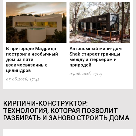
В пригороде Мадрида
Автономный мини-дом
В 
построили необычный
Shak стирает границы
ст
дом из пяти
между интерьером и
не
взаимосвязанных
природой
Ce
цилиндров
05.08.2026, 17:27
05.
05.08.2026, 17:42
КИРПИЧИ-КОНСТРУКТОР:
ТЕХНОЛОГИЯ, КОТОРАЯ ПОЗВОЛИТ
РАЗБИРАТЬ И ЗАНОВО СТРОИТЬ ДОМА