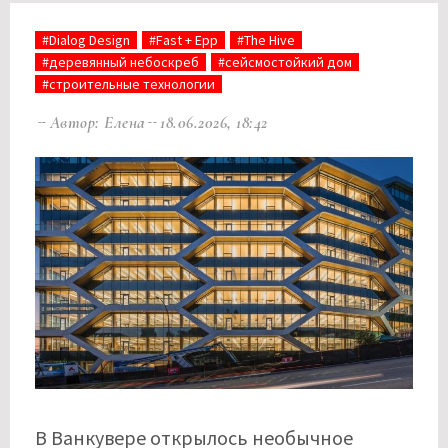
#Dialog Design
#Fast + Epp
#The Hive
#деревянный небоскреб
#сейсмостойкий дом
#строительные технологии
Автор: Елена
18.06.2026, 18:42
В Ванкувере открылось необычное