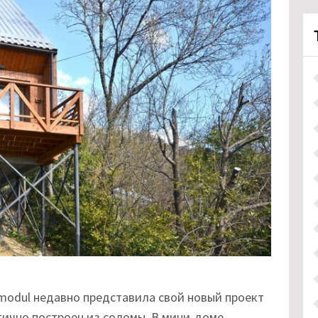
modul недавно представила свой новый проект
тично построен из соломы. В мини-доме