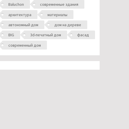
Baluchon
современные здания
архитектура
материалы
автономный дом
дом на дереве
BIG
3d-печатный дом
фасад
современный дом