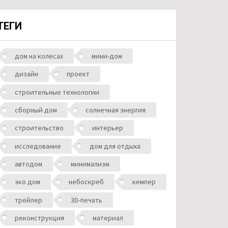
ТЕГИ
дом на колесах
мини-дом
дизайн
проект
строительные технологии
сборный дом
солнечная энергия
строительство
интерьер
исследование
дом для отдыха
автодом
минимализм
эко дом
небоскреб
кемпер
трейлер
3D-печать
реконструкция
материал