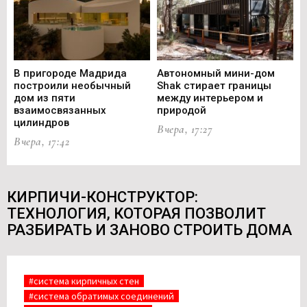
В пригороде Мадрида
Автономный мини-дом
В 
построили необычный
Shak стирает границы
ст
дом из пяти
между интерьером и
не
взаимосвязанных
природой
Ce
цилиндров
Вчера, 17:27
Вч
Вчера, 17:42
КИРПИЧИ-КОНСТРУКТОР:
ТЕХНОЛОГИЯ, КОТОРАЯ ПОЗВОЛИТ
РАЗБИРАТЬ И ЗАНОВО СТРОИТЬ ДОМА
#система кирпичных стен
#система обратимых соединений