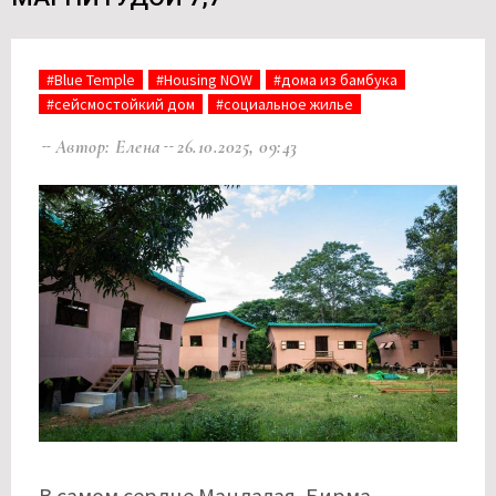
#Blue Temple
#Housing NOW
#дома из бамбука
#сейсмостойкий дом
#социальное жилье
Автор: Елена
26.10.2025, 09:43
В самом сердце Мандалая, Бирма,