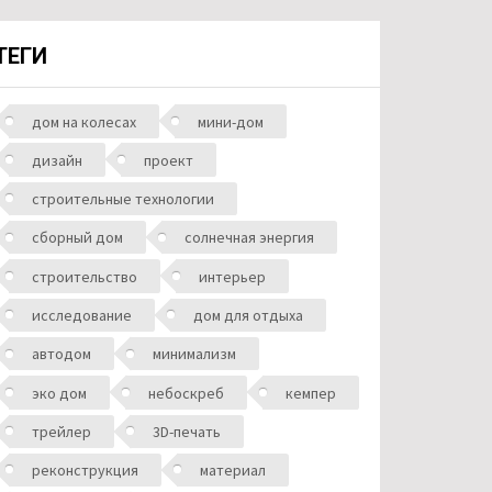
ТЕГИ
дом на колесах
мини-дом
дизайн
проект
строительные технологии
сборный дом
солнечная энергия
строительство
интерьер
исследование
дом для отдыха
автодом
минимализм
эко дом
небоскреб
кемпер
трейлер
3D-печать
реконструкция
материал