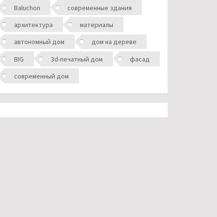
Baluchon
современные здания
архитектура
материалы
автономный дом
дом на дереве
BIG
3d-печатный дом
фасад
современный дом