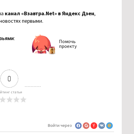
на
канал «Взавтра.Net» в Яндекс Дзен
,
 новостях первыми.
зьями:
Помочь
проекту
0
йтинг статьи
Войти через