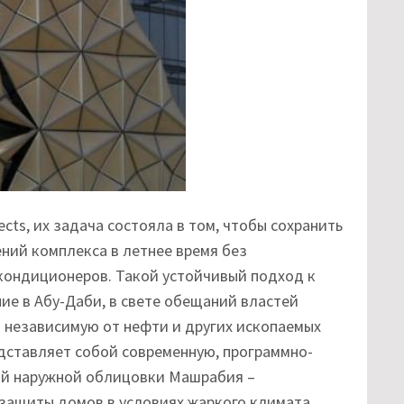
ects, их задача состояла в том, чтобы сохранить
ний комплекса в летнее время без
кондиционеров. Такой устойчивый подход к
ие в Абу-Даби, в свете обещаний властей
ю независимую от нефти и других ископаемых
едставляет собой современную, программно-
й наружной облицовки Машрабия –
защиты домов в условиях жаркого климата,