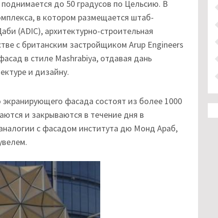
 поднимается до 50 градусов по Цельсию. В
мплекса, в котором размещается штаб-
аби (ADIC), архитектурно-строительная
стве с британским застройщиком Arup Engineers
асад в стиле Mashrabiya, отдавая дань
ектуре и дизайну.
о экранирующего фасада состоят из более 1000
аются и закрываются в течение дня в
 аналогии с фасадом института дю Монд Араб,
увелем.