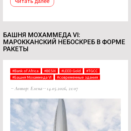
читать далее
БАШНЯ МОХАММЕДА VI:
МАРОККАНСКИЙ НЕБОСКРЕБ В ФОРМЕ
РАКЕТЫ
#Bank of Africa
#BESIX
#LEED Gold
#TGCC
#Башня Мохаммеда VI
#современные здания
Автор: Елена
14.05.2026, 21:07