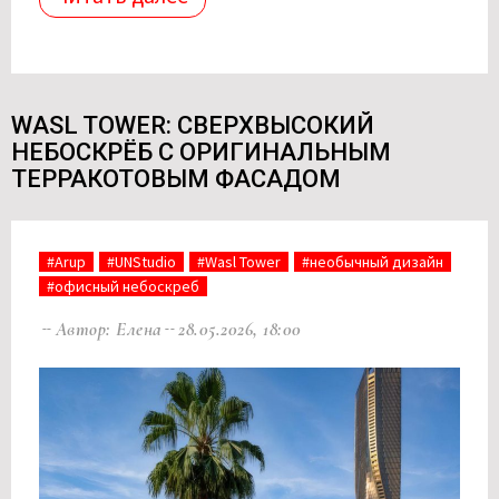
WASL TOWER: СВЕРХВЫСОКИЙ
НЕБОСКРЁБ С ОРИГИНАЛЬНЫМ
ТЕРРАКОТОВЫМ ФАСАДОМ
#Arup
#UNStudio
#Wasl Tower
#необычный дизайн
#офисный небоскреб
Автор: Елена
28.05.2026, 18:00