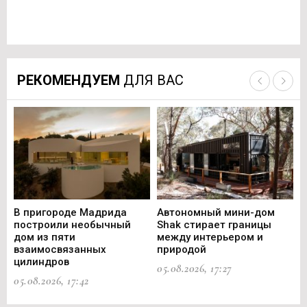
РЕКОМЕНДУЕМ
ДЛЯ ВАС
В пригороде Мадрида
Автономный мини-дом
В 
построили необычный
Shak стирает границы
ст
дом из пяти
между интерьером и
не
взаимосвязанных
природой
Ce
цилиндров
05.08.2026, 17:27
05.
05.08.2026, 17:42