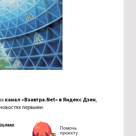
на
канал «Взавтра.Net» в Яндекс Дзен
,
 новостях первыми.
зьями:
Помочь
проекту