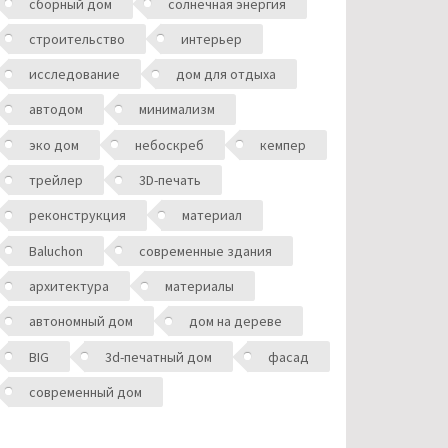
сборный дом
солнечная энергия
строительство
интерьер
исследование
дом для отдыха
автодом
минимализм
эко дом
небоскреб
кемпер
трейлер
3D-печать
реконструкция
материал
Baluchon
современные здания
архитектура
материалы
автономный дом
дом на дереве
BIG
3d-печатный дом
фасад
современный дом