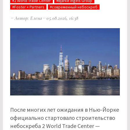
#2 World Trade Center
#Bjarke Ingels Group
#Foster + Partners
#современный небоскреб
Автор: Елена
05.08.2026, 16:38
После многих лет ожидания в Нью-Йорке
официально стартовало строительство
небоскреба 2 World Trade Center —