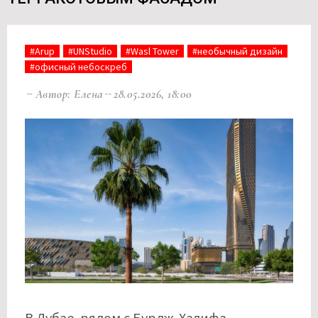
#Arup
#UNStudio
#Wasl Tower
#необычный дизайн
#офисный небоскреб
Автор: Елена
28.05.2026, 18:00
В Дубае, рядом с Бурдж-Халифа,