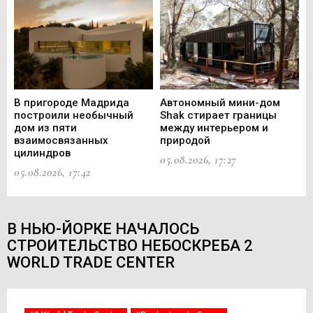
В пригороде Мадрида
Автономный мини-дом
В 
построили необычный
Shak стирает границы
ст
дом из пяти
между интерьером и
не
взаимосвязанных
природой
Ce
цилиндров
05.08.2026, 17:27
05.
05.08.2026, 17:42
В НЬЮ-ЙОРКЕ НАЧАЛОСЬ
СТРОИТЕЛЬСТВО НЕБОСКРЕБА 2
WORLD TRADE CENTER