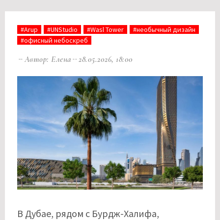
#Arup
#UNStudio
#Wasl Tower
#необычный дизайн
#офисный небоскреб
Автор: Елена
28.05.2026, 18:00
В Дубае, рядом с Бурдж-Халифа,