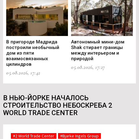
В пригороде Мадрида
Автономный мини-дом
В 
построили необычный
Shak стирает границы
ст
дом из пяти
между интерьером и
не
взаимосвязанных
природой
Ce
цилиндров
05.08.2026, 17:27
05.
05.08.2026, 17:42
В НЬЮ-ЙОРКЕ НАЧАЛОСЬ
СТРОИТЕЛЬСТВО НЕБОСКРЕБА 2
WORLD TRADE CENTER
#2 World Trade Center
#Bjarke Ingels Group