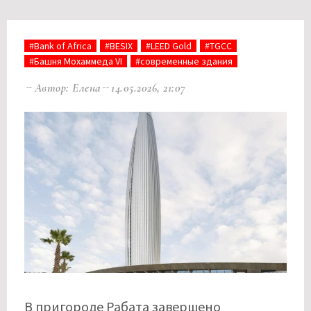
#Bank of Africa
#BESIX
#LEED Gold
#TGCC
#Башня Мохаммеда VI
#современные здания
Автор: Елена
14.05.2026, 21:07
В пригороде Рабата завершено