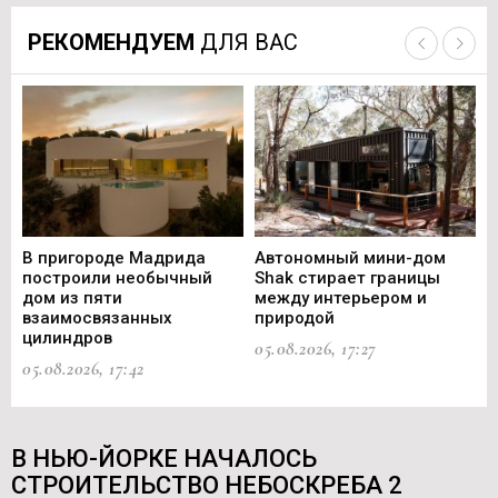
РЕКОМЕНДУЕМ
ДЛЯ ВАС
В пригороде Мадрида
Автономный мини-дом
В 
построили необычный
Shak стирает границы
ст
дом из пяти
между интерьером и
не
взаимосвязанных
природой
Ce
цилиндров
05.08.2026, 17:27
05.
05.08.2026, 17:42
В НЬЮ-ЙОРКЕ НАЧАЛОСЬ
СТРОИТЕЛЬСТВО НЕБОСКРЕБА 2