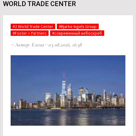
WORLD TRADE CENTER
#2 World Trade Center
#Bjarke Ingels Group
#Foster + Partners
#современный небоскреб
Автор: Елена
05.08.2026, 16:38