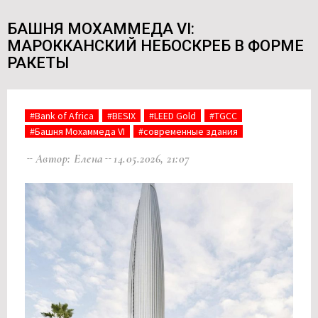
БАШНЯ МОХАММЕДА VI:
МАРОККАНСКИЙ НЕБОСКРЕБ В ФОРМЕ
РАКЕТЫ
#Bank of Africa
#BESIX
#LEED Gold
#TGCC
#Башня Мохаммеда VI
#современные здания
Автор: Елена
14.05.2026, 21:07