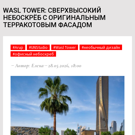
WASL TOWER: СВЕРХВЫСОКИЙ
НЕБОСКРЁБ С ОРИГИНАЛЬНЫМ
ТЕРРАКОТОВЫМ ФАСАДОМ
#Arup
#UNStudio
#Wasl Tower
#необычный дизайн
#офисный небоскреб
Автор: Елена
28.05.2026, 18:00