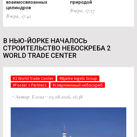
взаимосвязанных
природой
Ce
цилиндров
Вчера, 17:27
Вч
Вчера, 17:42
В НЬЮ-ЙОРКЕ НАЧАЛОСЬ
СТРОИТЕЛЬСТВО НЕБОСКРЕБА 2
WORLD TRADE CENTER
#2 World Trade Center
#Bjarke Ingels Group
#Foster + Partners
#современный небоскреб
Автор: Елена
05.08.2026, 16:38