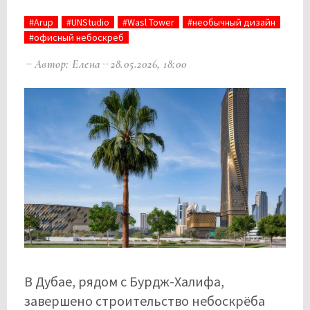
#Arup
#UNStudio
#Wasl Tower
#необычный дизайн
#офисный небоскреб
Автор: Елена
28.05.2026, 18:00
В Дубае, рядом с Бурдж-Халифа,
завершено строительство небоскрёба