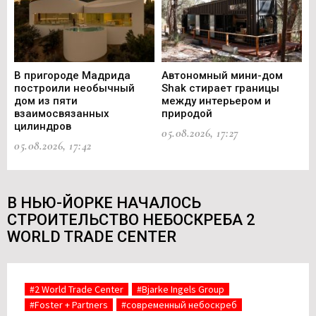
В пригороде Мадрида
Автономный мини-дом
В 
построили необычный
Shak стирает границы
ст
дом из пяти
между интерьером и
не
взаимосвязанных
природой
Ce
цилиндров
05.08.2026, 17:27
05.
05.08.2026, 17:42
В НЬЮ-ЙОРКЕ НАЧАЛОСЬ
СТРОИТЕЛЬСТВО НЕБОСКРЕБА 2
WORLD TRADE CENTER
#2 World Trade Center
#Bjarke Ingels Group
#Foster + Partners
#современный небоскреб