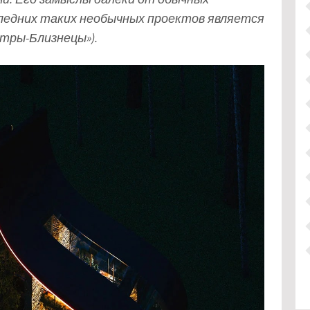
оследних таких необычных проектов является
естры-Близнецы»).