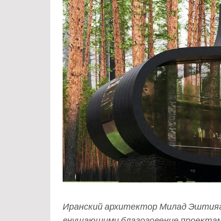
Иранский архитектор Милад Эштияг
внушающими благоговение проектам