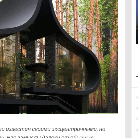
и известен своими эксцентричными, но
и. Его замыслы далеки от обычных