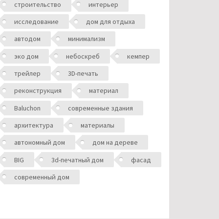
строительство
интерьер
исследование
дом для отдыха
автодом
минимализм
эко дом
небоскреб
кемпер
трейлер
3D-печать
реконструкция
материал
Baluchon
современные здания
архитектура
материалы
автономный дом
дом на дереве
BIG
3d-печатный дом
фасад
современный дом