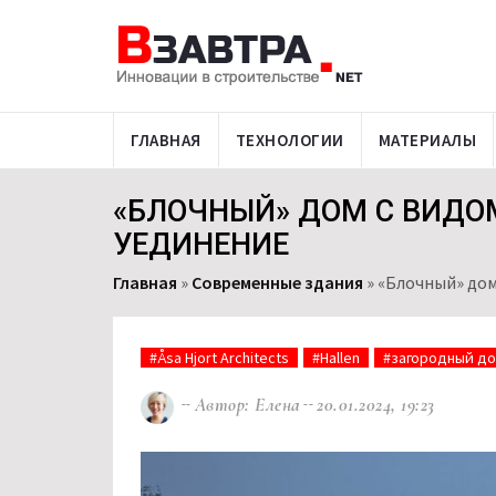
ГЛАВНАЯ
ТЕХНОЛОГИИ
МАТЕРИАЛЫ
«БЛОЧНЫЙ» ДОМ С ВИДО
УЕДИНЕНИЕ
Главная
»
Современные здания
»
«Блочный» дом
#Åsa Hjort Architects
#Hallen
#загородный д
Автор: Елена
20.01.2024, 19:23