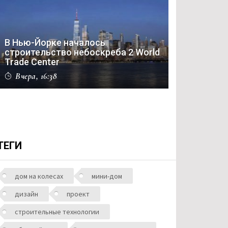
В Нью-Йорке началось
строительство небоскреба 2 World
Trade Center
Вчера, 16:38
ТЕГИ
дом на колесах
мини-дом
дизайн
проект
строительные технологии