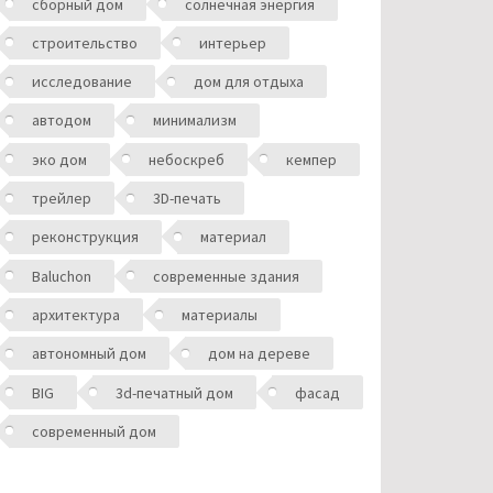
сборный дом
солнечная энергия
строительство
интерьер
исследование
дом для отдыха
автодом
минимализм
эко дом
небоскреб
кемпер
трейлер
3D-печать
реконструкция
материал
Baluchon
современные здания
архитектура
материалы
автономный дом
дом на дереве
BIG
3d-печатный дом
фасад
современный дом