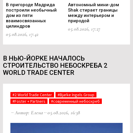
В пригороде Мадрида
Автономный мини-дом
В 
построили необычный
Shak стирает границы
ст
дом из пяти
между интерьером и
не
взаимосвязанных
природой
Ce
цилиндров
05.08.2026, 17:27
05.
05.08.2026, 17:42
В НЬЮ-ЙОРКЕ НАЧАЛОСЬ
СТРОИТЕЛЬСТВО НЕБОСКРЕБА 2
WORLD TRADE CENTER
#2 World Trade Center
#Bjarke Ingels Group
#Foster + Partners
#современный небоскреб
Автор: Елена
05.08.2026, 16:38