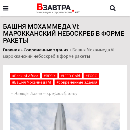
БАШНЯ МОХАММЕДА VI:
МАРОККАНСКИЙ НЕБОСКРЕБ В ФОРМЕ
РАКЕТЫ
Главная
»
Современные здания
»
Башня Мохаммеда VI:
марокканский небоскреб в форме ракеты
#Bank of Africa
#BESIX
#LEED Gold
#TGCC
#Башня Мохаммеда VI
#современные здания
Автор: Елена
14.05.2026, 21:07