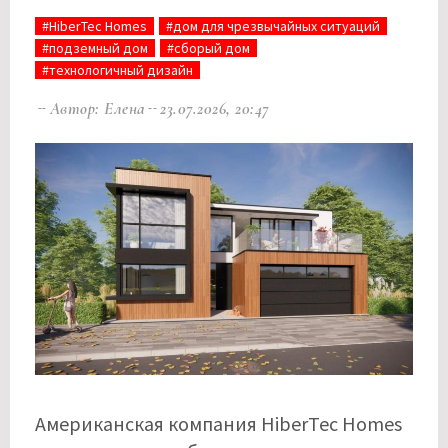
#HiberTec Homes
#дом для чрезвычайных ситуаций
#подземный дом
#сборый дом
#технологичный дизайн
Автор: Елена
23.07.2026, 20:47
Американская компания HiberTec Homes