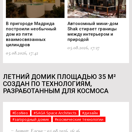
В пригороде Мадрида
Автономный мини-дом
В 
построили необычный
Shak стирает границы
ст
дом из пяти
между интерьером и
не
взаимосвязанных
природой
Ce
цилиндров
05.08.2026, 17:27
05.
05.08.2026, 17:42
ЛЕТНИЙ ДОМИК ПЛОЩАДЬЮ 35 М²
СОЗДАН ПО ТЕХНОЛОГИЯМ,
РАЗРАБОТАННЫМ ДЛЯ КОСМОСА
#EcoNeo
#SAGA Space Architects
#дизайн
#загородный домик
#космические технологии
Автор: Елена
05.08.2026, 16:46