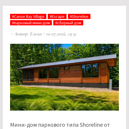
#Canoe Bay Village
#Escape
#Shoreline
#парковый мини-дом
#сборный дом
Автор: Елена
10.07.2026, 19:31
Мини-дом паркового типа Shoreline от