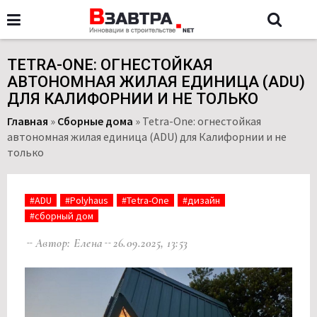
TETRA-ONE: ОГНЕСТОЙКАЯ
АВТОНОМНАЯ ЖИЛАЯ ЕДИНИЦА (ADU)
ДЛЯ КАЛИФОРНИИ И НЕ ТОЛЬКО
Главная
»
Сборные дома
»
Tetra-One: огнестойкая
автономная жилая единица (ADU) для Калифорнии и не
только
#ADU
#Polyhaus
#Tetra-One
#дизайн
#сборный дом
Автор: Елена
26.09.2025, 13:53