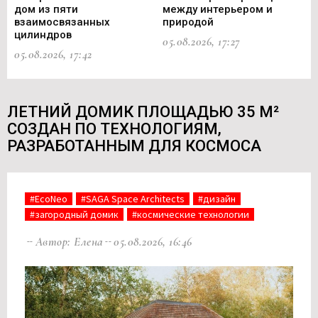
дом из пяти
между интерьером и
не
взаимосвязанных
природой
Ce
цилиндров
05.08.2026, 17:27
05.
05.08.2026, 17:42
ЛЕТНИЙ ДОМИК ПЛОЩАДЬЮ 35 М²
СОЗДАН ПО ТЕХНОЛОГИЯМ,
РАЗРАБОТАННЫМ ДЛЯ КОСМОСА
#EcoNeo
#SAGA Space Architects
#дизайн
#загородный домик
#космические технологии
Автор: Елена
05.08.2026, 16:46