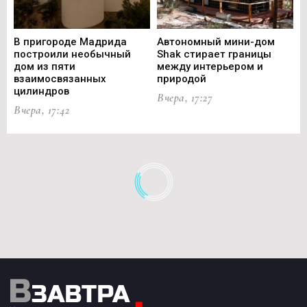
В пригороде Мадрида
Автономный мини-дом
В 
построили необычный
Shak стирает границы
ст
дом из пяти
между интерьером и
не
взаимосвязанных
природой
Ce
цилиндров
Вчера, 17:27
Вч
Вчера, 17:42
ЛЕТНИЙ ДОМИК ПЛОЩАДЬЮ 35 М²
СОЗДАН ПО ТЕХНОЛОГИЯМ,
РАЗРАБОТАННЫМ ДЛЯ КОСМОСА
#EcoNeo
#SAGA Space Architects
#дизайн
#загородный домик
#космические технологии
Автор: Елена
05.08.2026, 16:46