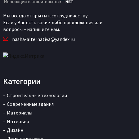
Датская студия SAGA Space Architects
представила необычный летний дом
EcoNeo, в котором космические
технологии нашли применение в
обычной загородной архитектуре. При
площади всего 35 кв. м дом рассчитан на
семью из шести человек и даже включает
полноценную сауну. Проект расположен
в Аснесе на острове Зеландия и
демонстрирует, как опыт создания
космических модулей может изменить
представление о компактном жилье.
читать далее