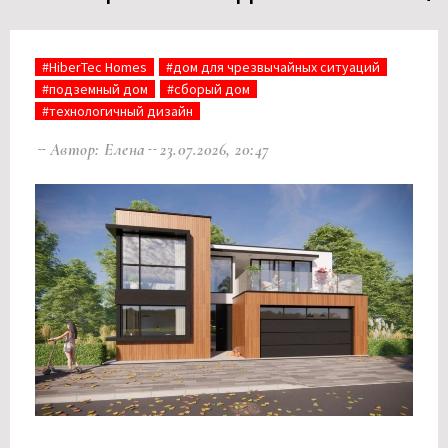
#HiberTec Homes
#дом для чрезвычайных ситуаций
#подземный дом
#сборый дом
#технологичный дизайн
Автор: Елена
23.07.2026, 20:47