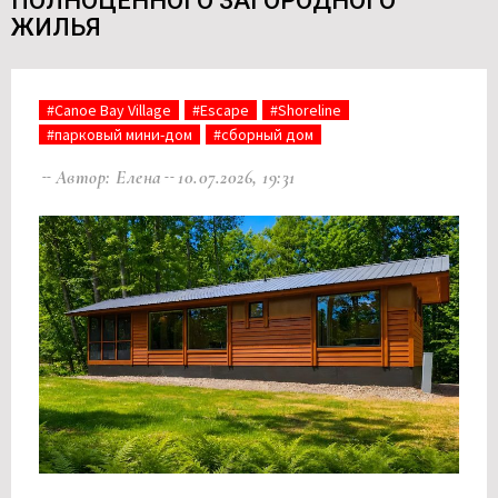
ПОЛНОЦЕННОГО ЗАГОРОДНОГО
ЖИЛЬЯ
#Canoe Bay Village
#Escape
#Shoreline
#парковый мини-дом
#сборный дом
Автор: Елена
10.07.2026, 19:31