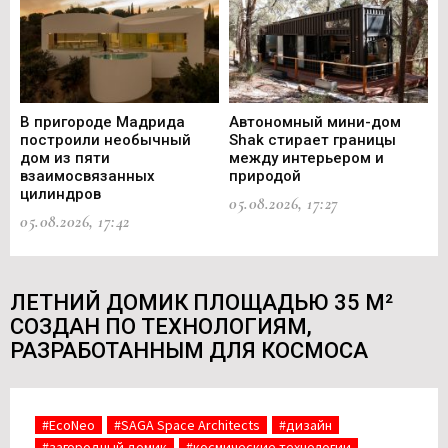
В пригороде Мадрида
Автономный мини-дом
В 
построили необычный
Shak стирает границы
ст
дом из пяти
между интерьером и
не
взаимосвязанных
природой
Ce
цилиндров
05.08.2026, 17:27
05.
05.08.2026, 17:42
ЛЕТНИЙ ДОМИК ПЛОЩАДЬЮ 35 М²
СОЗДАН ПО ТЕХНОЛОГИЯМ,
РАЗРАБОТАННЫМ ДЛЯ КОСМОСА
#EcoNeo
#SAGA Space Architects
#дизайн
#загородный домик
#космические технологии