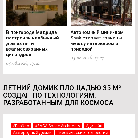
В пригороде Мадрида
Автономный мини-дом
В 
построили необычный
Shak стирает границы
ст
дом из пяти
между интерьером и
не
взаимосвязанных
природой
Ce
цилиндров
05.08.2026, 17:27
05.
05.08.2026, 17:42
ЛЕТНИЙ ДОМИК ПЛОЩАДЬЮ 35 М²
СОЗДАН ПО ТЕХНОЛОГИЯМ,
РАЗРАБОТАННЫМ ДЛЯ КОСМОСА
#EcoNeo
#SAGA Space Architects
#дизайн
#загородный домик
#космические технологии