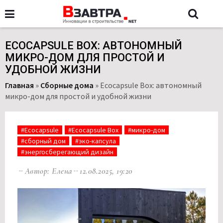
ECOCAPSULE BOX: АВТОНОМНЫЙ
МИКРО-ДОМ ДЛЯ ПРОСТОЙ И
УДОБНОЙ ЖИЗНИ
Главная
»
Сборные дома
»
Ecocapsule Box: автономный
микро-дом для простой и удобной жизни
#Ecocapsule
#Ecocapsule Box
#микро-дом
#сборный дом
#эко-капсула
#энергосберегающий дизайн
Автор: Елена
12.08.2025, 19:20