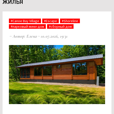
ЖИЛЬЯ
#Canoe Bay Village
#Escape
#Shoreline
#парковый мини-дом
#сборный дом
Автор: Елена
10.07.2026, 19:31