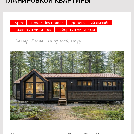
ПЛАНИРОВКОЙ КВАРТИРЫ
#Apex
#Rover Tiny Homes
#деревянный дизайн
#парковый мини-дом
#сборный мини-дом
Автор: Елена
10.07.2026, 20:49