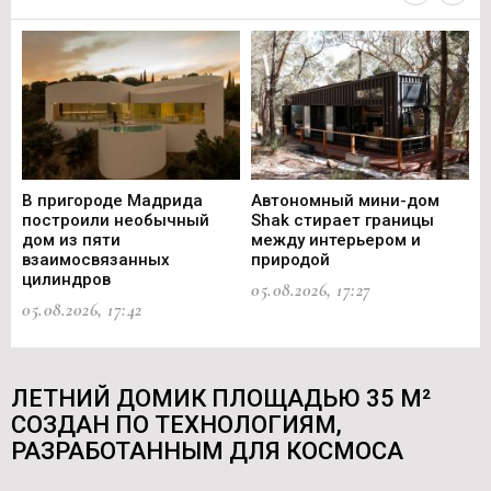
В пригороде Мадрида
Автономный мини-дом
В 
построили необычный
Shak стирает границы
ст
дом из пяти
между интерьером и
не
взаимосвязанных
природой
Ce
цилиндров
05.08.2026, 17:27
05.
05.08.2026, 17:42
ЛЕТНИЙ ДОМИК ПЛОЩАДЬЮ 35 М²
СОЗДАН ПО ТЕХНОЛОГИЯМ,
РАЗРАБОТАННЫМ ДЛЯ КОСМОСА