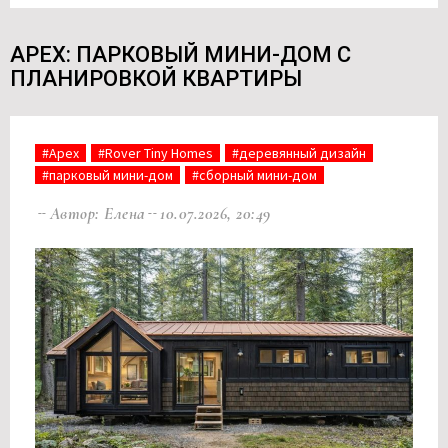
APEX: ПАРКОВЫЙ МИНИ-ДОМ С
ПЛАНИРОВКОЙ КВАРТИРЫ
#Apex
#Rover Tiny Homes
#деревянный дизайн
#парковый мини-дом
#сборный мини-дом
Автор: Елена
10.07.2026, 20:49