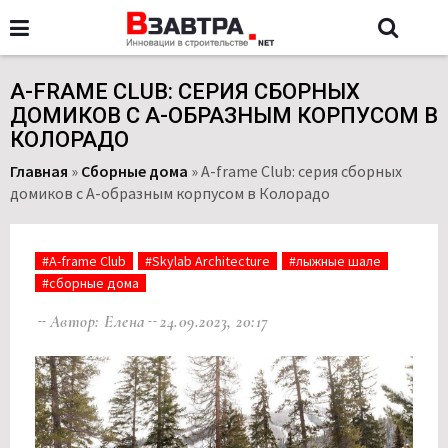
A-FRAME CLUB: СЕРИЯ СБОРНЫХ
ДОМИКОВ С А-ОБРАЗНЫМ КОРПУСОМ В
КОЛОРАДО
Главная
»
Сборные дома
»
A-frame Club: серия сборных
домиков с А-образным корпусом в Колорадо
#A-frame Club
#Skylab Architecture
#лыжные шале
#сборные дома
Автор: Елена
24.09.2023, 20:17