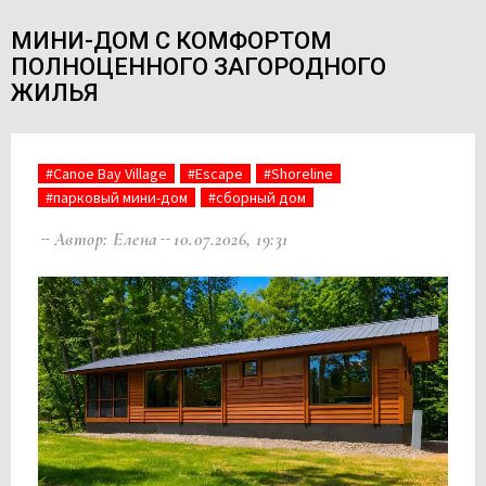
МИНИ-ДОМ С КОМФОРТОМ
ПОЛНОЦЕННОГО ЗАГОРОДНОГО
ЖИЛЬЯ
#Canoe Bay Village
#Escape
#Shoreline
#парковый мини-дом
#сборный дом
Автор: Елена
10.07.2026, 19:31