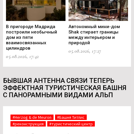
В пригороде Мадрида
Автономный мини-дом
В 
построили необычный
Shak стирает границы
ст
дом из пяти
между интерьером и
не
взаимосвязанных
природой
Ce
цилиндров
05.08.2026, 17:27
05.
05.08.2026, 17:42
БЫВШАЯ АНТЕННА СВЯЗИ ТЕПЕРЬ
ЭФФЕКТНАЯ ТУРИСТИЧЕСКАЯ БАШНЯ
С ПАНОРАМНЫМИ ВИДАМИ АЛЬП
#Herzog & de Meuron
#Башня Титлис
#реконструкция
#туристический центр