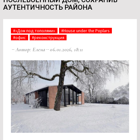
АУТЕНТИЧНОСТЬ РАЙОНА
#«Дом под тополями»
#House under the Poplars
#офис
#реконструкция
Автор: Елена
06.01.2026, 18:11