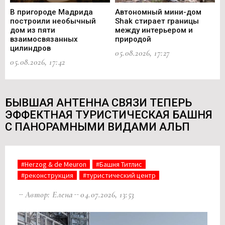
В пригороде Мадрида
Автономный мини-дом
В 
построили необычный
Shak стирает границы
ст
дом из пяти
между интерьером и
не
взаимосвязанных
природой
Ce
цилиндров
05.08.2026, 17:27
05.
05.08.2026, 17:42
БЫВШАЯ АНТЕННА СВЯЗИ ТЕПЕРЬ
ЭФФЕКТНАЯ ТУРИСТИЧЕСКАЯ БАШНЯ
С ПАНОРАМНЫМИ ВИДАМИ АЛЬП
#Herzog & de Meuron
#Башня Титлис
#реконструкция
#туристический центр
Автор: Елена
04.07.2026, 13:53