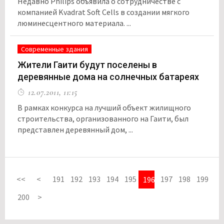
Недавно Philips объявила о сотрудничестве с
компанией Kvadrat Soft Cells в создании мягкого
люминесцентного материала. ...
Современные здания
Жители Гаити будут поселены в
деревянные дома на солнечных батареях
12.07.2011, 11:15
В рамках конкурса на лучший объект жилищного
строительства, организованного на Гаити, был
представлен деревянный дом, ...
<<
<
191
192
193
194
195
197
198
199
196
200
>