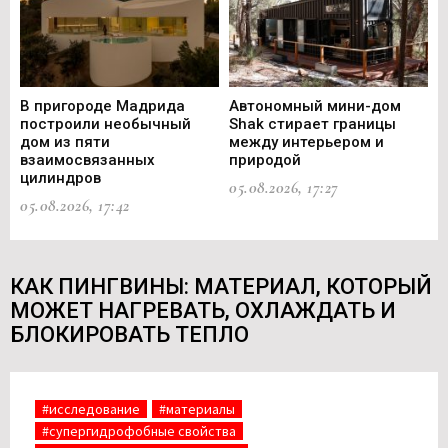
В пригороде Мадрида
Автономный мини-дом
В 
построили необычный
Shak стирает границы
ст
дом из пяти
между интерьером и
не
взаимосвязанных
природой
Ce
цилиндров
05.08.2026, 17:27
05.
05.08.2026, 17:42
КАК ПИНГВИНЫ: МАТЕРИАЛ, КОТОРЫЙ
МОЖЕТ НАГРЕВАТЬ, ОХЛАЖДАТЬ И
БЛОКИРОВАТЬ ТЕПЛО
#исследование
#материалы
#супергидрофобные свойства