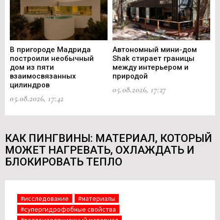
В пригороде Мадрида
Автономный мини-дом
В 
построили необычный
Shak стирает границы
ст
дом из пяти
между интерьером и
не
взаимосвязанных
природой
Ce
цилиндров
05.08.2026, 17:27
05.
05.08.2026, 17:42
КАК ПИНГВИНЫ: МАТЕРИАЛ, КОТОРЫЙ
МОЖЕТ НАГРЕВАТЬ, ОХЛАЖДАТЬ И
БЛОКИРОВАТЬ ТЕПЛО
#исследование
#материалы
#супергидрофобные свойства