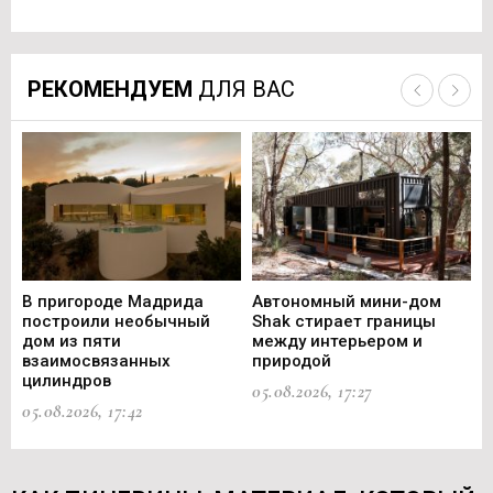
РЕКОМЕНДУЕМ
ДЛЯ ВАС
В пригороде Мадрида
Автономный мини-дом
В 
построили необычный
Shak стирает границы
ст
дом из пяти
между интерьером и
не
взаимосвязанных
природой
Ce
цилиндров
05.08.2026, 17:27
05.
05.08.2026, 17:42