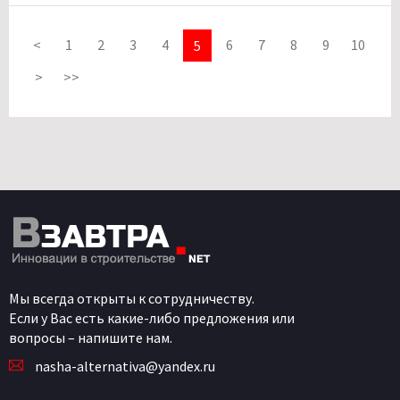
<
1
2
3
4
6
7
8
9
10
5
>
>>
Мы всегда открыты к сотрудничеству.
Если у Вас есть какие-либо предложения или
вопросы – напишите нам.
nasha-alternativa@yandex.ru