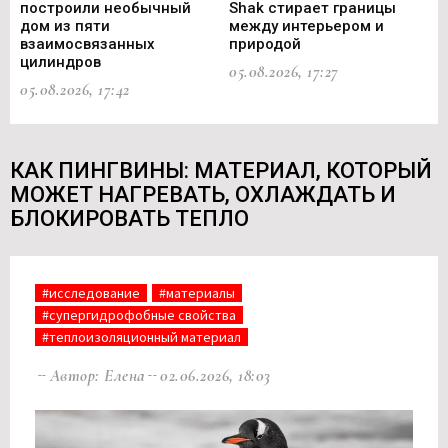
построили необычный
Shak стирает границы
ст
дом из пяти
между интерьером и
не
взаимосвязанных
природой
Ce
цилиндров
05.08.2026, 17:27
05.
05.08.2026, 17:42
КАК ПИНГВИНЫ: МАТЕРИАЛ, КОТОРЫЙ
МОЖЕТ НАГРЕВАТЬ, ОХЛАЖДАТЬ И
БЛОКИРОВАТЬ ТЕПЛО
#исследование
#материалы
#супергидрофобные свойства
#теплоизоляционный материал
Автор: Елена
02.06.2026, 18:03