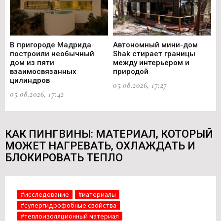
В пригороде Мадрида
Автономный мини-дом
В 
построили необычный
Shak стирает границы
ст
дом из пяти
между интерьером и
не
взаимосвязанных
природой
Ce
цилиндров
05.08.2026, 17:27
05.
05.08.2026, 17:42
КАК ПИНГВИНЫ: МАТЕРИАЛ, КОТОРЫЙ
МОЖЕТ НАГРЕВАТЬ, ОХЛАЖДАТЬ И
БЛОКИРОВАТЬ ТЕПЛО
#исследование
#материалы
#супергидрофобные свойства
#теплоизоляционный материал