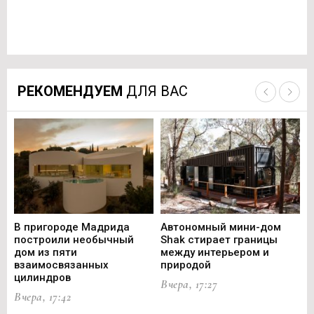
РЕКОМЕНДУЕМ
ДЛЯ ВАС
В пригороде Мадрида
Автономный мини-дом
В 
построили необычный
Shak стирает границы
ст
дом из пяти
между интерьером и
не
взаимосвязанных
природой
Ce
цилиндров
Вчера, 17:27
Вч
Вчера, 17:42