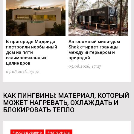
В пригороде Мадрида
Автономный мини-дом
В 
построили необычный
Shak стирает границы
ст
дом из пяти
между интерьером и
не
взаимосвязанных
природой
Ce
цилиндров
05.08.2026, 17:27
05.
05.08.2026, 17:42
КАК ПИНГВИНЫ: МАТЕРИАЛ, КОТОРЫЙ
МОЖЕТ НАГРЕВАТЬ, ОХЛАЖДАТЬ И
БЛОКИРОВАТЬ ТЕПЛО
#исследование
#материалы